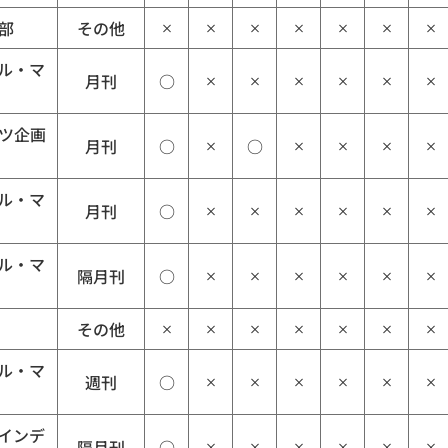
部
その他
×
×
×
×
×
×
×
ル・マ
月刊
○
×
×
×
×
×
×
ツ企画
月刊
○
○
×
×
×
×
×
ル・マ
月刊
○
×
×
×
×
×
×
ル・マ
隔月刊
○
×
×
×
×
×
×
その他
×
×
×
×
×
×
×
ル・マ
週刊
○
×
×
×
×
×
×
インデ
隔月刊
○
×
×
×
×
×
×