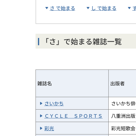
さ で始まる
し で始まる
「さ」で始まる雑誌一覧
雑誌名
出版者
さいかち
さいかち俳
ＣＹＣＬＥ ＳＰＯＲＴＳ
八重洲出版
彩光
彩光短歌会