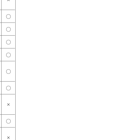
○
○
○
○
○
○
×
○
×