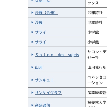
ックス
沙羅（合冊）
沙羅詩社
沙羅
沙羅詩社
サライ
小学館
サライ
小学館
サロン・デ
Ｓａｌｏｎ des sujets
ゼー社
山河
山河発行所
ベネッセコ
サンキュ！
ーション
サンケイグラフ
産業経済新
桜美林大学
産研通信