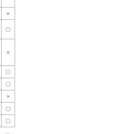
×
○
×
○
○
×
○
○