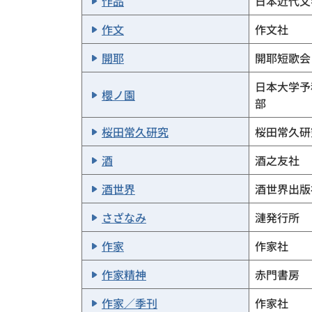
作品
日本近代文
作文
作文社
開耶
開耶短歌会
日本大学予
櫻ノ園
部
桜田常久研究
桜田常久研
酒
酒之友社
酒世界
酒世界出版
さざなみ
漣発行所
作家
作家社
作家精神
赤門書房
作家／季刊
作家社