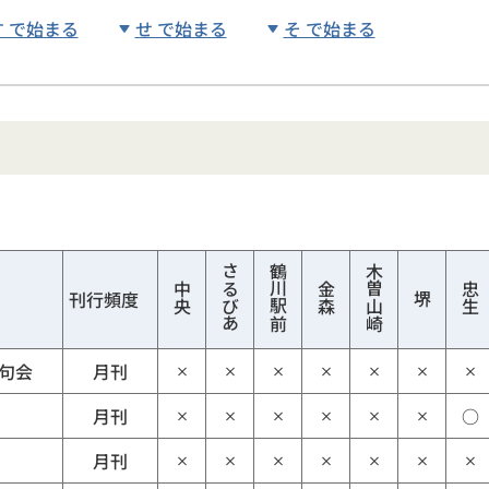
す で始まる
せ で始まる
そ で始まる
さるびあ
鶴川駅前
木曽山崎
中央
金森
忠生
刊行頻度
堺
句会
月刊
×
×
×
×
×
×
×
月刊
○
×
×
×
×
×
×
月刊
×
×
×
×
×
×
×