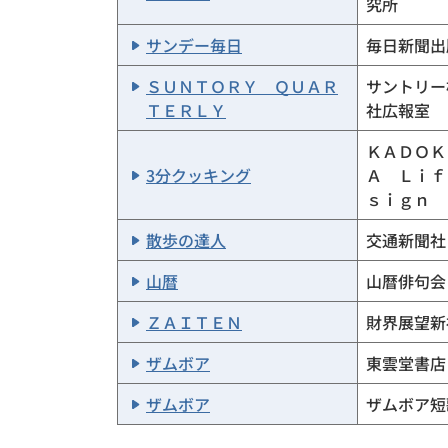
究所
サンデー毎日
毎日新聞出
ＳＵＮＴＯＲＹ ＱＵＡＲ
サントリー
ＴＥＲＬＹ
社広報室
ＫＡＤＯＫ
3分クッキング
Ａ Ｌｉｆ
ｓｉｇｎ
散歩の達人
交通新聞社
山暦
山暦俳句会
ＺＡＩＴＥＮ
財界展望新
ザムボア
東雲堂書店
ザムボア
ザムボア短