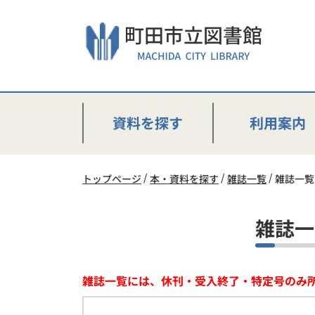
本
文
へ
ス
キ
ッ
プ
資料を探す
利用案内
し
ま
す。
トップページ
本・資料を探す
雑誌一覧
雑誌一覧
雑誌一
雑誌一覧には、休刊・受入終了・特定号のみ