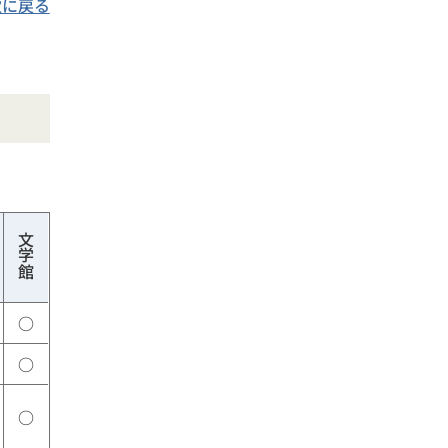
次に戻る
文学館
○
○
○