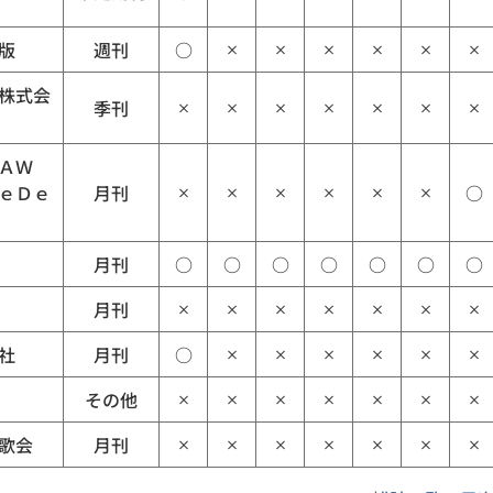
版
週刊
○
×
×
×
×
×
×
株式会
季刊
×
×
×
×
×
×
×
ＡＷ
ｅＤｅ
月刊
○
×
×
×
×
×
×
月刊
○
○
○
○
○
○
○
月刊
×
×
×
×
×
×
×
社
月刊
○
×
×
×
×
×
×
その他
×
×
×
×
×
×
×
歌会
月刊
×
×
×
×
×
×
×