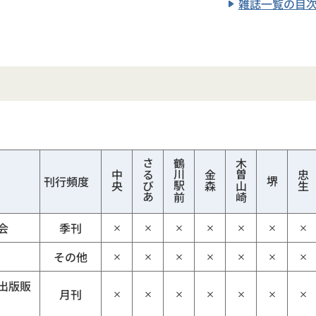
雑誌一覧の目
さるびあ
鶴川駅前
木曽山崎
中央
金森
忠生
刊行頻度
堺
会
季刊
×
×
×
×
×
×
×
その他
×
×
×
×
×
×
×
出版販
月刊
×
×
×
×
×
×
×