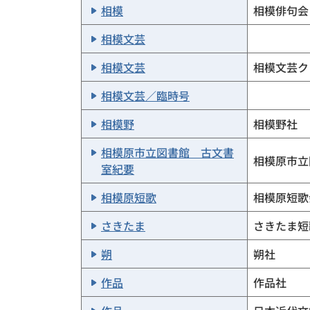
相模
相模俳句会
相模文芸
相模文芸
相模文芸ク
相模文芸／臨時号
相模野
相模野社
相模原市立図書館 古文書
相模原市立
室紀要
相模原短歌
相模原短歌
さきたま
さきたま短
朔
朔社
作品
作品社