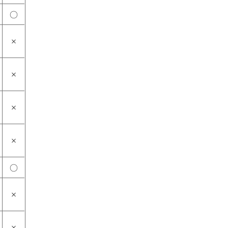
○
×
×
×
×
○
×
×