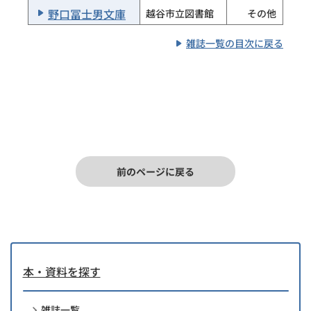
野口冨士男文庫
越谷市立図書館
その他
ＪＴＢパブリッ
雑誌一覧の目次に戻る
ノジュール
月刊
シング
ｎｏｎ・ｎｏ
集英社
月刊
ノヴィス
その他
ノーサイド
文藝春秋
月刊
前のページに戻る
本・資料を探す
雑誌一覧