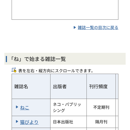
日本歌人クラブ
日本歌人クラブ
季刊
日本歌人クラ
日本歌人クラブ
季刊
雑誌一覧の目次に戻る
ブ 風
日本詩人
新潮社
月刊
日本児童文学
文渓堂
月刊
「ね」で始まる雑誌一覧
日本児童文学者
日本児童文学
隔月刊
協会
表を左右・縦方向にスクロールできます。
日本短歌
日本短歌社
月刊
中央
雑誌名
出版者
刊行頻度
日本の国宝
朝日新聞社
週刊
日本の美術
ネコ・パブリッ
至文堂
月刊
ねこ
不定期刊
×
シング
日本百名山／週
ｱｻﾋｼﾝﾌﾞﾝｼｬ
不明
猫びより
日本出版社
隔月刊
×
刊