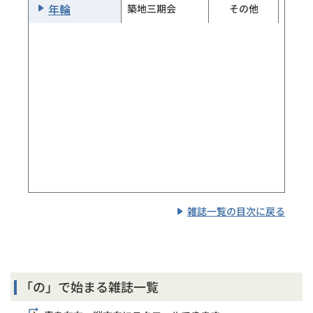
年輪
築地三期会
その他
×
日本青年文学者
日本文学者
月刊
会
日本未来派
日本未来派の会
その他
日本民俗学
日本民俗学会
季刊
日本歴史
日本歴史社
月刊
日本歴史
日本歴史学会
月刊
日本語教育振興
日本語
月刊
会
日本少年
實業之日本社
月刊
雑誌一覧の目次に戻る
Ｎｅｗｓがわか
毎日新聞出版
月刊
る
ニュータイプ／
「の」で始まる雑誌一覧
ＫＡＤＯＫＡＷ
月刊
月刊
Ａ