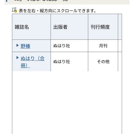
表を左右・縦方向にスクロールできます。
日経ＰＣ21
日経ＢＰ社
月刊
日経マネー
日経ＢＰ社
月刊
中央
雑誌名
出版者
刊行頻度
日経Ｈｅａｌｔ
日経ＢＰ社
隔月刊
ｈ
野榛
ぬはり社
月刊
×
日本古書通信
日本古書通信社
月刊
ぬはり（合
ぬはり社
その他
×
冊）
日本の参考図
日本図書館協会
季刊
書 四季版
出版部
教育出版センタ
日本児童文学
月刊
ー新社
日本農学文献記
農林水産技術情
月刊
事索引
報協会
日本農学文献記
農林水産技術情
年2回刊
事索引索引号
報協会