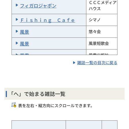
母の友
福音館書店
ＣＣＣメディア
フィガロジャポン
日本病院患者
ハウス
病院患者図書館
青柳寺東京アカ
書館協会
はりゑんじゅ
シヤグループ
Ｆｉｓｈｉｎｇ Ｃａｆｅ
シマノ
ＢＥ－ＰＡＬ
小学館
ｈａｒｕ＿ｍｉ
扶桑社
風景
悠々会
ハルメク
ハルメク
風景
風景短歌会
氾
氾書林
風雪
風雪出版社
雑誌一覧の目次に戻る
帆翔
帆翔の会
風雪／別集
風雪社
半世界
半世界社
風土
風土俳句会
判例時報
判例時報社
風土
風土発行所
「へ」で始まる雑誌一覧
判例地方自治
ぎょうせい
風報
風報編集室
表を左右・縦方向にスクロールできます。
判例地方自治（合冊）
ぎょうせい
風流陣
風流陣発行所
ＨＥＲＳ
光文社
笛
笛発行所