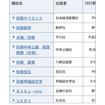
雑誌名
出版者
刊行頻度
ＢｉＣＹＣＬＥ ＣＬＵＢ
ＡＤＤＩＸ
フォトコン
日本写真企画
ＢＡＩＬＡ
集英社
フォーリン・ア
別冊サイエンス
日本経済新聞社
不明
Ｆｏｒｅｉｇｎ Ａｆｆａｉ
フェアーズ・ジ
ｒｓ Ｒｅｐｏｒｔ
梅林
梅林社
ャパン
別冊新評
新評社
季刊
芭蕉
大日本雄辯会講
太陽／別冊
平凡社
不定期刊
冨士
談社
シンコーミュー
別冊中央公論 経営
Ｂ‐ＰＡＳＳ
大日本雄辯会講
ジック・エンタ
中央公論社
年2回刊
富士
問題（合冊）
談社
テイメント
別冊 風雪
六興出版部
その他
ＶＯＬＬＥＹ ＢＡＬＬ／月刊
婦人画報
東京社
日本文化出版
別冊宝石
宝石社
不明
ハースト婦人画
ハースト婦人画
25ａｎｓ
婦人画報
報社
報社
別冊早稲田文学
早稲田文学会
その他
万象
婦人グラフ
万象短歌会
Ｂａｂｙ－ｍｏ
主婦の友社
季刊
晩晴
婦人公論
中央公論社
蘇峰先生彰徳会
ＶＥＲＹ
光文社
月刊