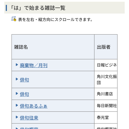
「は」で始まる雑誌一覧
表を左右・縦方向にスクロールできます。
雑誌名
出版者
廃棄物／月刊
日報ビジネス
角川文化振興財
俳句
団
俳句
角川書店
俳句あるふぁ
毎日新聞社
俳句往来
泰光堂