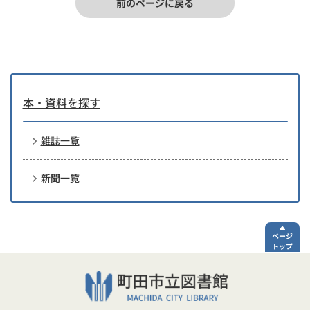
北方春秋
北方春秋社
その他
前のページに戻る
文学
岩波書店
北方文芸
北方文芸社
月刊
文学
岩波書店
ほととぎす発行
ホトトギス
月刊
文學界
文芸春秋
所
炎
文学研究
炎会
その他
文学研究編集部
本・資料を探す
萌鳴
文学建設
萌鳴会
その他
文学建設社
雑誌一覧
ホリデイ
早川書房
在日朝鮮文学芸
不明
文学芸術／別冊
術同盟中央常任
新聞一覧
本の雑誌
本の雑誌社
隔月刊
委員会
文学・現代
本の旅人
現代の会
角川書店
月刊
ページ
文学行動
本の雑誌
文学行動社
本の雑誌社
月刊
トップ
文学散歩
ハート・ブック
雪華社
ほんばこ
季刊
＆メディア社
文学散歩（合冊）
雪華社