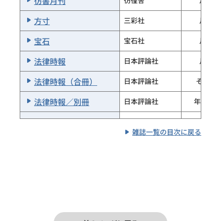
彷書月刊
彷徨舎
月刊
ＨＵＬＡ Ｌｅ’ａ
文踊社
方寸
三彩社
月刊
ふるさと紀行編
ふるさと紀行
集部
宝石
宝石社
月刊
フレンド
フレンド社
法律時報
日本評論社
月刊
仏教の生活
仏教書林
法律時報（合冊）
日本評論社
その他
武道／月刊
日本武道館
法律時報／別冊
日本評論社
年2回刊
ぶらい
北斎研究
東京古美術会
その他
雑誌一覧の目次に戻る
部落
部落問題研究所
北相文化
北相文化研究所
その他
海洋研究開発機
Ｂｌｕｅ Ｅａｒｔｈ
北斗
北斗工房
月刊
構
北葉
ＢＲＵＴＵＳ
北葉
隔月刊
マガジンハウス
星
星発行所
日本共産党中央
月刊
文化評論
委員会