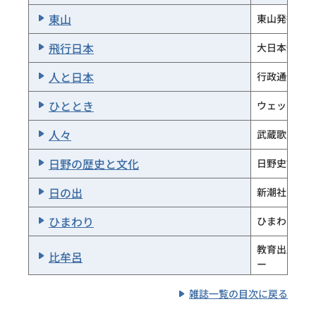
俳句界
文学の森
東山
東山発行所
俳壇
本阿弥書店
飛行日本
大日本飛行協
覇王樹
覇王樹社
人と日本
行政通信社
白堊
白堊俳句会
ひととき
ウェッジ
白水社の本棚
白水社
人々
武蔵歌人クラ
白痴群
日本近代文学館
日野の歴史と文化
日野史談会
白鳥
白鳥の会
日の出
新潮社
白描
白描発行所
ひまわり
ひまわり発行
白露
白露社
教育出版セン
比牟呂
ー
ＨｕｇＭｕｇ．
シー・レップ
いのちのこと
雑誌一覧の目次に戻る
百万人の福音
歯車
歯車短歌会
社