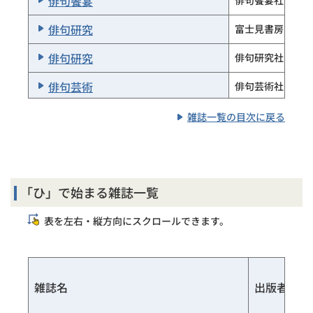
俳句饗宴
俳句饗宴社
俳句研究
富士見書房
俳句研究
俳句研究社
俳句芸術
俳句芸術社
俳句公論
俳句公論社
雑誌一覧の目次に戻る
俳句四季
東京四季出版
俳句四季
東京四季出版
「ひ」で始まる雑誌一覧
俳句探求誌 東
東俳句会
表を左右・縦方向にスクロールできます。
俳句とエッセイ
牧羊社
角川文化振興財
俳句年鑑
団
雑誌名
出版者
俳句ポエム
現代俳句の会