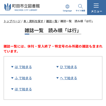
本
文
メニュー
language
サイト検索
へ
ス
トップページ
本・資料を探す
雑誌一覧
雑誌一覧 読み順「は行」
キ
ッ
雑誌一覧 読み順「は行」
プ
し
ま
雑誌一覧には、休刊・受入終了・特定号のみ所蔵の雑誌も含まれ
す。
ています。
は で始まる
ひ で始まる
ふ で始まる
へ で始まる
ほ で始まる