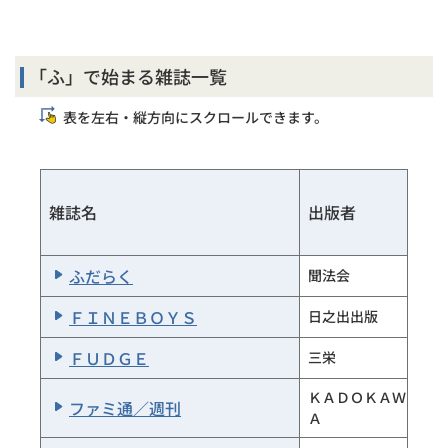
氷炎
ハッピーエンド
氷炎同人会
ハッピーエンド通信
通信社
氷海
氷海俳句会
「ふ」で始まる雑誌一覧
はてなクラブ
朝日新聞社
表現
角川書店
表を左右・縦方向にスクロールできます。
花
花社
表象
花も嵐も
花嵐社
ひらがなタイムズ
ヤック企画
Ｈａｎａｋｏ
マガジンハウス
雑誌名
出版者
美ＳＴ
光文社
はなさい
はなさい短歌会
Ｂｅｇｉｎ
世界文化社
ふだらく
聞法会
話の特集
話の特集編集室
美術手帖
美術出版社
ＦＩＮＥＢＯＹＳ
日之出出版
Ｈａｎａｄａ
飛鳥新社
美術の窓
生活の友社
ＦＵＤＧＥ
三栄
花実
花実俳句会
カルチュア・
ＫＡＤＯＫＡＷ
ファミ通／週刊
母の友
美術手帖
福音館書店
ンビニエンス
Ａ
クラブ株式会