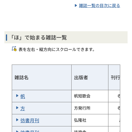
ＢＩＲＤＥＲ
婦人公論
中央公論社
文一総合出版
雑誌一覧の目次に戻る
ベルク
ベルク同人
年2回刊
婦人子供報知
ソニー・マガジ
報知新聞社
ＰＡＴＩ－ＰＡＴＩ
ベルク
ベルク同人
年2回刊
ンズ
婦人雑誌 処女地
白帝社
ｐａｐｙｒｕｓ
ベースボール・
幻冬舎
ベースボール／週刊
週刊
「ほ」で始まる雑誌一覧
マガジン社
婦人文芸
新知社
パルナス
パルナス舎
ＣＣＣメディア
婦人文庫
表を左右・縦方向にスクロールできます。
鎌倉文庫
ｐｅｎ
月刊
ハウス
ぱろる
パロル舎
婦人之友
婦人之友社
東京町田ペンク
Ｐａｎｔｈｅｏｎ（パンテオン）
第一書房
ペン
季刊
ラブ
ふたば
二葉書店
雑誌名
出版者
刊行頻度
不同調
不同調社
帆
帆短歌会
その他
船
船発行所
方
方発行所
その他
冬草
冬草社
彷書月刊
弘隆社
月刊
芙蓉
芙蓉会