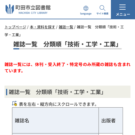
本
文
メニュー
language
サイト検索
へ
ス
トップページ
本・資料を探す
雑誌一覧
雑誌一覧 分類順「技術・工
キ
ッ
学・工業」
プ
雑誌一覧 分類順「技術・工学・工業」
し
ま
す。
雑誌一覧には、休刊・受入終了・特定号のみ所蔵の雑誌も含まれ
ています。
雑誌一覧 分類順「技術・工学・工業」
表を左右・縦方向にスクロールできます。
雑誌名
出版者