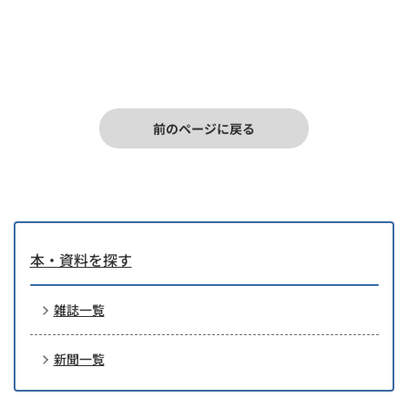
日本放送出版協
ＮＨＫすくすく赤ちゃん
会
日本放送出版協
ＮＨＫ すてきにハンドメイド
会
前のページに戻る
ハースト婦人画
ＥＬＬＥ ｇｏｕｒｍｅｔ
報社
テレビ朝日コン
おかずのクッキング
テンツビジネス
センター
Ｏｇｇｉ
小学館
本・資料を探す
大人のおしゃれ手帖
宝島社
雑誌一覧
オレンジページ
オレンジページ
新聞一覧
オレンジページＣｏｏｋｉｎｇ
オレンジページ