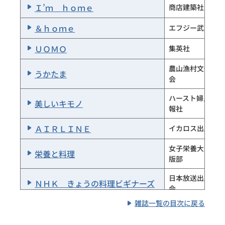
Ｉ’ｍ ｈｏｍｅ
商店建築社
＆ｈｏｍｅ
エフジー武蔵
ＵＯＭＯ
集英社
農山漁村文化協
うかたま
会
ハースト婦人画
美しいキモノ
報社
ＡＩＲＬＩＮＥ
イカロス出版
女子栄養大学出
栄養と料理
版部
日本放送出版協
ＮＨＫ きょうの料理ビギナーズ
会
雑誌一覧の目次に戻る
日本放送出版協
ＮＨＫ きょうの料理
会