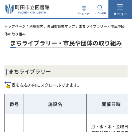
本
文
メニュー
language
サイト検索
へ
ス
トップページ
利用案内
町田市読書マップ
まちライブラリー・市民や団
キ
ッ
体の取り組み
プ
まちライブラリー・市民や団体の取り組み
し
ま
す。
まちライブラリー
表を左右方向にスクロールできます。
番号
施設名
開催日時
月・水・木・金曜日