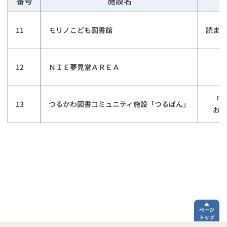
番号
施設名
11
モリノこども図書館
読まな
12
ＮＩＥ夢見堂ＡＲＥＡ
「本
13
つるかわ図書コミュニティ施設「つるぼん」
お話
ページ
トップ