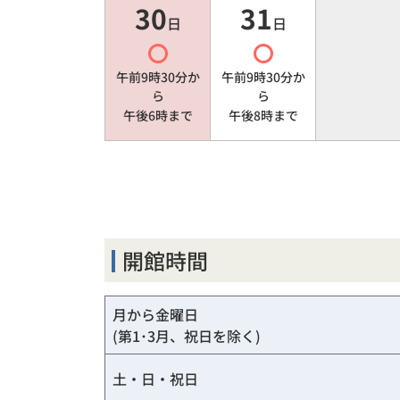
30
31
日
日
午前9時30分
か
午前9時30分
か
ら
ら
午後6時
まで
午後8時
まで
開館時間
月から金曜日
(第1･3月、祝日を除く)
土・日・祝日