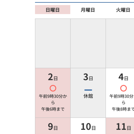
日曜日
月曜日
火曜日
2
3
4
日
日
日
休館
午前9時30分
か
午前9時30分
ら
ら
午後6時
まで
午後8時
ま
9
10
11
日
日
日