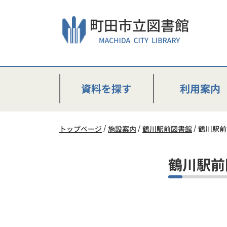
本
文
へ
ス
キ
ッ
プ
資料を探す
利用案内
し
ま
す。
トップページ
施設案内
鶴川駅前図書館
鶴川駅前
鶴川駅前