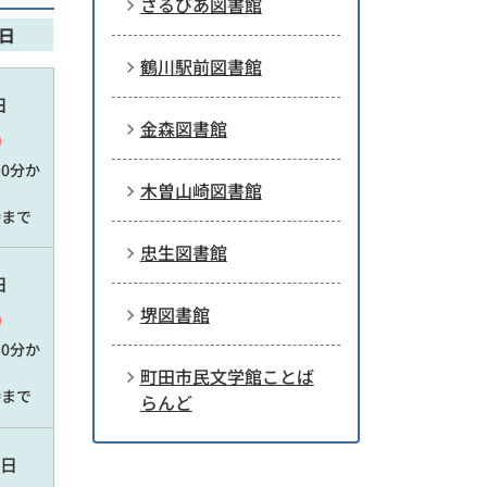
さるびあ図書館
日
鶴川駅前図書館
日
金森図書館
30分
か
木曽山崎図書館
時
まで
忠生図書館
日
堺図書館
30分
か
町田市民文学館ことば
時
まで
らんど
日