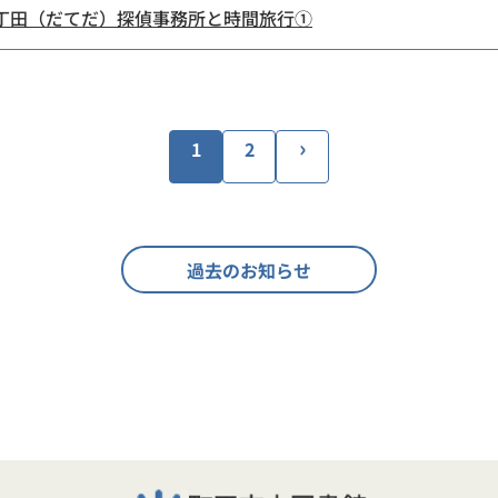
田丁田（だてだ）探偵事務所と時間旅行①
›
1
2
過去のお知らせ