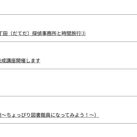
田丁田（だてだ）探偵事務所と時間旅行②
養成講座開催します
座～ちょっぴり図書館員になってみよう！～）