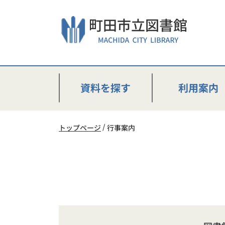
本
文
へ
ス
キ
ッ
プ
資料を探す
利用案内
し
ま
す。
トップページ
行事案内