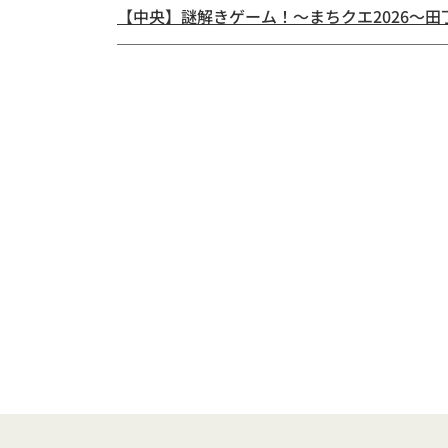
【中央】謎解きゲーム！～まちクエ2026～