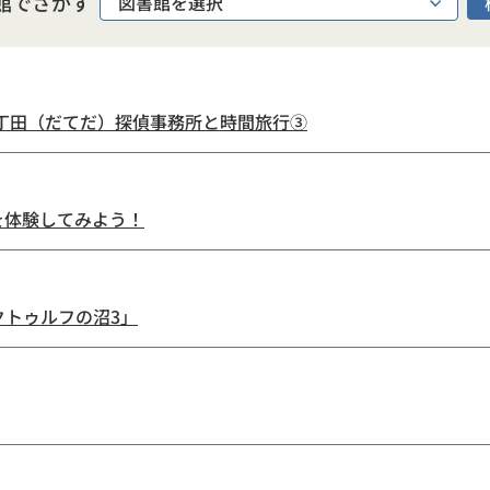
館でさがす
田丁田（だてだ）探偵事務所と時間旅行③
を体験してみよう！
トゥルフの沼3」